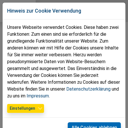
Direkt zur Hauptnavigation springen
Direkt zum Inhalt springen
Zur Unternavigation springen
Volkspartei
Hinweis zur Cookie Verwendung
Pressbaum
Unsere Webseite verwendet Cookies. Diese haben zwei
Funktionen: Zum einen sind sie erforderlich für die
grundlegende Funktionalität unserer Website. Zum
anderen können wir mit Hilfe der Cookies unsere Inhalte
für Sie immer weiter verbessern. Hierzu werden
pseudonymisierte Daten von Website-Besuchern
gesammelt und ausgewertet. Das Einverständnis in die
Verwendung der Cookies können Sie jederzeit
widerrufen. Weitere Informationen zu Cookies auf dieser
Website finden Sie in unserer
Datenschutzerklärung
und
zu uns im
Impressum
.
15.06.2025
Einstellungen
Pfarrkirtag in Pressbaum – ein Fest
für die ganze Familie
Alle Cookies ablehnen