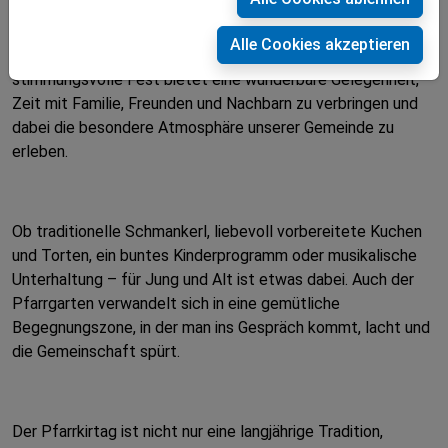
Bei strahlendem Sonnenschein und herrlichem
Sommerwetter lädt der Pfarrkirtag in Pressbaum herzlich
Alle Cookies akzeptieren
zum Verweilen, Genießen und Mitfeiern ein. Das
stimmungsvolle Fest bietet eine wunderbare Gelegenheit,
Zeit mit Familie, Freunden und Nachbarn zu verbringen und
dabei die besondere Atmosphäre unserer Gemeinde zu
erleben.
Ob traditionelle Schmankerl, liebevoll vorbereitete Kuchen
und Torten, ein buntes Kinderprogramm oder musikalische
Unterhaltung – für Jung und Alt ist etwas dabei. Auch der
Pfarrgarten verwandelt sich in eine gemütliche
Begegnungszone, in der man ins Gespräch kommt, lacht und
die Gemeinschaft spürt.
Der Pfarrkirtag ist nicht nur eine langjährige Tradition,